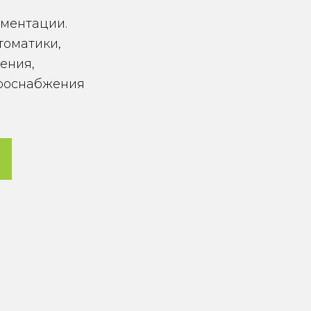
ументации.
томатики,
ения,
троснабжения